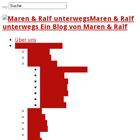
Maren & Ralf
unterwegs Ein Blog von Maren & Ralf
Über uns
Unsere Reiseberichte
Bulgarien
Frankreich
Griechenland
Insel Agios Efstratios
Insel Chios
Insel Gavdos
Insel Lesbos
Insel Limnos
Insel Kreta
Insel Samos
Italien
Spanien
Marokko
Tunesien
Israel