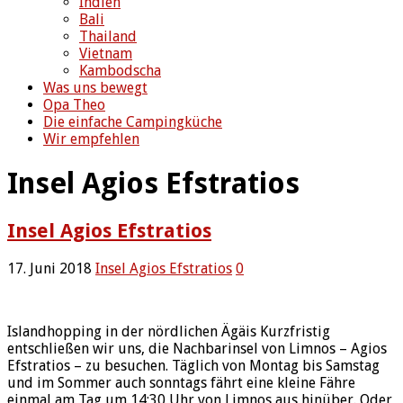
Indien
Bali
Thailand
Vietnam
Kambodscha
Was uns bewegt
Opa Theo
Die einfache Campingküche
Wir empfehlen
Insel Agios Efstratios
Insel Agios Efstratios
17. Juni 2018
Insel Agios Efstratios
0
Islandhopping in der nördlichen Ägäis Kurzfristig
entschließen wir uns, die Nachbarinsel von Limnos – Agios
Efstratios – zu besuchen. Täglich von Montag bis Samstag
und im Sommer auch sonntags fährt eine kleine Fähre
einmal am Tag um 14:30 Uhr von Limnos aus hinüber. Oder