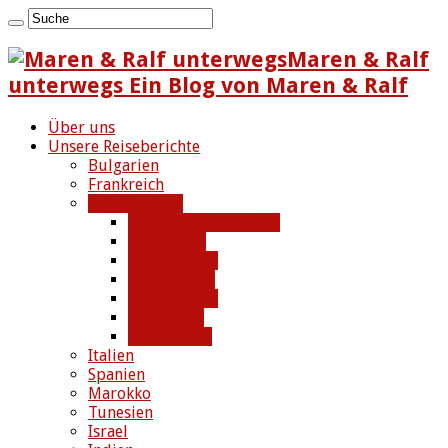
Maren & Ralf
unterwegs Ein Blog von Maren & Ralf
Über uns
Unsere Reiseberichte
Bulgarien
Frankreich
Griechenland
Insel Agios Efstratios
Insel Chios
Insel Gavdos
Insel Lesbos
Insel Limnos
Insel Kreta
Insel Samos
Italien
Spanien
Marokko
Tunesien
Israel