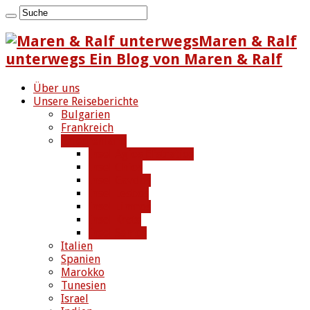
Maren & Ralf
unterwegs Ein Blog von Maren & Ralf
Über uns
Unsere Reiseberichte
Bulgarien
Frankreich
Griechenland
Insel Agios Efstratios
Insel Chios
Insel Gavdos
Insel Lesbos
Insel Limnos
Insel Kreta
Insel Samos
Italien
Spanien
Marokko
Tunesien
Israel