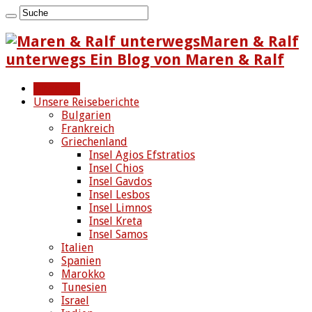
Maren & Ralf
unterwegs Ein Blog von Maren & Ralf
Über uns
Unsere Reiseberichte
Bulgarien
Frankreich
Griechenland
Insel Agios Efstratios
Insel Chios
Insel Gavdos
Insel Lesbos
Insel Limnos
Insel Kreta
Insel Samos
Italien
Spanien
Marokko
Tunesien
Israel