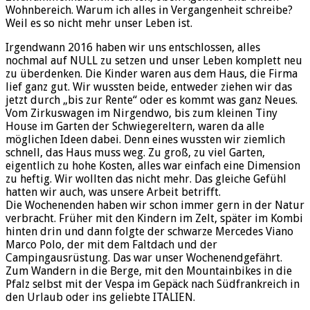
Wohnbereich. Warum ich alles in Vergangenheit schreibe?
Weil es so nicht mehr unser Leben ist.
Irgendwann 2016 haben wir uns entschlossen, alles
nochmal auf NULL zu setzen und unser Leben komplett neu
zu überdenken. Die Kinder waren aus dem Haus, die Firma
lief ganz gut. Wir wussten beide, entweder ziehen wir das
jetzt durch „bis zur Rente“ oder es kommt was ganz Neues.
Vom Zirkuswagen im Nirgendwo, bis zum kleinen Tiny
House im Garten der Schwiegereltern, waren da alle
möglichen Ideen dabei. Denn eines wussten wir ziemlich
schnell, das Haus muss weg. Zu groß, zu viel Garten,
eigentlich zu hohe Kosten, alles war einfach eine Dimension
zu heftig. Wir wollten das nicht mehr. Das gleiche Gefühl
hatten wir auch, was unsere Arbeit betrifft.
Die Wochenenden haben wir schon immer gern in der Natur
verbracht. Früher mit den Kindern im Zelt, später im Kombi
hinten drin und dann folgte der schwarze Mercedes Viano
Marco Polo, der mit dem Faltdach und der
Campingausrüstung. Das war unser Wochenendgefährt.
Zum Wandern in die Berge, mit den Mountainbikes in die
Pfalz selbst mit der Vespa im Gepäck nach Südfrankreich in
den Urlaub oder ins geliebte ITALIEN.