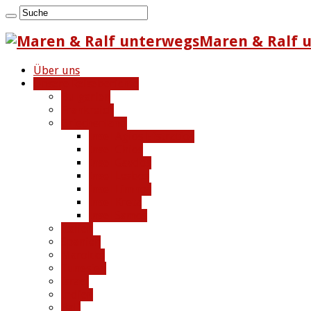
Maren & Ralf u
Über uns
Unsere Reiseberichte
Bulgarien
Frankreich
Griechenland
Insel Agios Efstratios
Insel Chios
Insel Gavdos
Insel Lesbos
Insel Limnos
Insel Kreta
Insel Samos
Italien
Spanien
Marokko
Tunesien
Israel
Indien
Bali