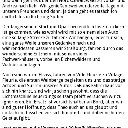
und dann geht es über den Nordschwarzwald zu Volker und
Andrea nach Kehl. Wir genießen zwei wundervolle Tage mit
unseren Freunden und dann, ja dann geht es tatsächlich
endlich los in Richtung Süden.
Der langersehnte Start mit Opa Theo endlich los zu tuckern
ist gekommen, wie es wohl wird mit so einem alten Auto
eine so lange Strecke zu fahren? Wir hängen, jeder für sich,
eine ganze Weile unseren Gedanken nach und
währenddessen passieren wir Straßburg, fahren durch das
wunderschöne Entzheim mit seinen vielen
Fachwerkhäusern, vorbei an Eichenwäldern und
Walnussplantagen.
Noch sind wir im Elsass, fahren von Ville Fleurie zu Village
Fleurie, die ersten Weinberge begleiten uns und das stetige
Ächzen und Surren unseres Autos. Daß das Fahrerhaus vor
sich hin knarzt, sind wir ja schon gewohnt, dass die
Lichtmaschine neuerdings seltsam pfeift versuchen wir zu
ignorieren. Ein Ersatz ist vorsichtshalber an Bord, aber wir
sind guter Hoffnung, dass Theo auch an uns glaubt und
einfach ein bisschen vor sich hin pfeift und dabei nicht den
Geist aufgibt.