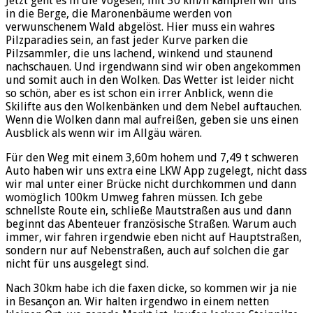
Jetzt geht es in die Vogesen, mit 30 km/h kämpfen wir uns
in die Berge, die Maronenbäume werden von
verwunschenem Wald abgelöst. Hier muss ein wahres
Pilzparadies sein, an fast jeder Kurve parken die
Pilzsammler, die uns lachend, winkend und staunend
nachschauen. Und irgendwann sind wir oben angekommen
und somit auch in den Wolken. Das Wetter ist leider nicht
so schön, aber es ist schon ein irrer Anblick, wenn die
Skilifte aus den Wolkenbänken und dem Nebel auftauchen.
Wenn die Wolken dann mal aufreißen, geben sie uns einen
Ausblick als wenn wir im Allgäu wären.
Für den Weg mit einem 3,60m hohem und 7,49 t schweren
Auto haben wir uns extra eine LKW App zugelegt, nicht dass
wir mal unter einer Brücke nicht durchkommen und dann
womöglich 100km Umweg fahren müssen. Ich gebe
schnellste Route ein, schließe Mautstraßen aus und dann
beginnt das Abenteuer französische Straßen. Warum auch
immer, wir fahren irgendwie eben nicht auf Hauptstraßen,
sondern nur auf Nebenstraßen, auch auf solchen die gar
nicht für uns ausgelegt sind.
Nach 30km habe ich die faxen dicke, so kommen wir ja nie
in Besançon an. Wir halten irgendwo in einem netten