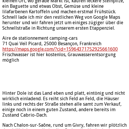
kleinen Ort, wo gerade Markt ist, kaufen leckere Steinpilze,
ein Baguette und etwas Obst, Gemüse und kleine
lilafarbenen Kartoffeln und machen erstmal Frühstück.
Schnell lade ich mir den restlichen Weg von Google Maps
herunter und wir fahren jetzt um einiges zügiger über die
Schnellstraße in Richtung unserem ersten Etappenziel.
Aire de stationnement camping-cars
71 Quai Veïl Picard, 25000 Besançon, Frankreich
h
ttps://maps.google.com/?cid=15964371752925661600
Frischwasser ist hier kostenlos, Grauwasserentsorgung
möglich
Hinter Dole ist das Land eben und platt, eintönig und nicht
wirklich einladend. Es reiht sich Feld an Feld, die Häuser
links und rechts der Straße stehen alle samt zum Verkauf,
einige noch in einem guten Zustand, andere bereits im
Zustand Cabrio-Dach.
Nach Chalon-sur-Saône, rund um Givry, fahren wir plötzlich