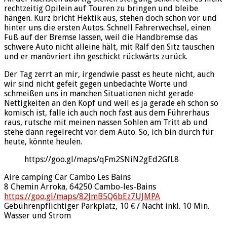
rechtzeitig Opilein auf Touren zu bringen und bleibe
hängen. Kurz bricht Hektik aus, stehen doch schon vor und
hinter uns die ersten Autos. Schnell Fahrerwechsel, einen
Fuß auf der Bremse lassen, weil die Handbremse das
schwere Auto nicht alleine hält, mit Ralf den Sitz tauschen
und er manövriert ihn geschickt rückwärts zurück.
Der Tag zerrt an mir, irgendwie passt es heute nicht, auch
wir sind nicht gefeit gegen unbedachte Worte und
schmeißen uns in manchen Situationen nicht gerade
Nettigkeiten an den Kopf und weil es ja gerade eh schon so
komisch ist, falle ich auch noch fast aus dem Führerhaus
raus, rutsche mit meinen nassen Sohlen am Tritt ab und
stehe dann regelrecht vor dem Auto. So, ich bin durch für
heute, könnte heulen.
https://goo.gl/maps/qFm2SNiN2gEd2GfL8
Aire camping Car Cambo Les Bains
8 Chemin Arroka, 64250 Cambo-les-Bains
https://goo.gl/maps/82JmB5Q6bEz7UJMPA
Gebührenpflichtiger Parkplatz, 10 € / Nacht inkl. 10 Min.
Wasser und Strom