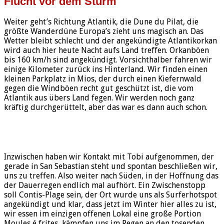
Flucht vor dem Sturm
Weiter geht’s Richtung Atlantik, die Dune du Pilat, die
größte Wanderdüne Europa’s zieht uns magisch an. Das
Wetter bleibt schlecht und der angekündigte Atlantikorkan
wird auch hier heute Nacht aufs Land treffen. Orkanböen
bis 160 km/h sind angekündigt. Vorsichthalber fahren wir
einige Kilometer zurück ins Hinterland. Wir finden einen
kleinen Parkplatz in Mios, der durch einen Kiefernwald
gegen die Windböen recht gut geschützt ist, die vom
Atlantik aus übers Land fegen. Wir werden noch ganz
kräftig durchgerüttelt, aber das war es dann auch schon.
Inzwischen haben wir Kontakt mit Tobi aufgenommen, der
gerade in San Sebastian steht und spontan beschließen wir,
uns zu treffen. Also weiter nach Süden, in der Hoffnung das
der Dauerregen endlich mal aufhört. Ein Zwischenstopp
soll Contis-Plage sein, der Ort wurde uns als Surferhotspot
angekündigt und klar, dass jetzt im Winter hier alles zu ist,
wir essen im einzigen offenen Lokal eine große Portion
Moules é frites, kämpfen uns im Regen an den tosenden