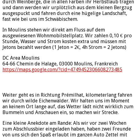
durch Weinberge, die in allen Farben ihr Herbstlaub tragen
und dann werden wir urplötzlich aus dem kleinen Bergzug
ausgespuckt und fahren durch eine hügelige Landschaft,
fast wie bei uns im Schwäbischem.
In Moulins stehen wir direkt am Fluss auf dem
ausgewiesenen Wohnmobilstellplatz. Wir zahlen 0,10 € pro
Stunde, Wasser und Strom kosten extra und müssen mit
Jetons bezahlt werden (1 Jeton = 2€, 4h Strom = 2 Jetons)
DC Area Moulins
64-66 Chemin de Halage, 03000 Moulins, Frankreich
https://maps.google.com/?cid=4749452306608273485
Weiter geht es in Richtung Prémilhat, kilometerlang fahren
wir durch wilde Eichenwälder. Wir halten uns im Moment
an keinem Ort lange auf, das Wetter lädt nicht wirklich zum
Bummeln und Anschauen ein, so machen wir Strecke.
Eine kleine Anekdote am Rande: Als wir vor zwei Wochen
zum Abschlussbier eingeladen haben, haben zwei Freunde
von uns sich den Spaß erlaubt im ganzen Auto Zettel mit