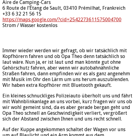
Aire de Camping-Cars
6 Route de l’Étang de Sault, 03410 Prémilhat, Frankreich
+33 6 32 21 56 15
https://maps.google.com/?cid=2542273611575004700
Strom / Wasser kostenlos
Immer wieder werden wir gefragt, ob wir tatsächlich mit
Kopfhörern fahren und ob Opa Theo denn tatsächlich so
laut wäre. Nun ja, er ist laut und man könnte gut ohne
Gehörschutz fahren, aber wenn wir autobahnähnliche
Straßen fahren, dann empfinden wir es als ganz angenehm
mit Musik im Ohr den Lärm um uns herum auszublenden.
Wir haben extra Kopfhörer mit Bluetooth gekauft.
Ein kleines schnuckliges Polizeiauto überholt uns und fährt
mit Wahnblinkanlage an uns vorbei, kurz fragen wir uns ob
wir wohl gemeint sind, da es aber gerade bergan geht und
Opa Theo schnell an Geschwindigkeit verliert, vergrößert
sich der Abstand zwischen Ihnen und uns recht schnell.
Auf der Kuppe angekommen schaltet der Wagen vor uns
um auf Blaulicht und ein Arm kommt aus dem