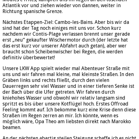
Atlantik vor und ziehen wieder von dannen, weiter in
Richtung spanische Grenze.
Nächstes Etappen-Ziel: Cambo-les-Bains. Aber bis wir da
sind hat der Tag noch einiges mit uns vor. Schon kurz
nachdem wir Contis-Plage verlassen brennt unser gerade
erst „neu“ gekaufter Wischermotor durch (der letzte hat
das erst kurz vor unserer Abfahrt auch getan), aber wer
braucht schon Scheibenwischer bei Regen, die werden
definitiv überbewertet!
Unsere LKW App spielt wieder mal Abenteuer Straße mit
uns und wir fahren mal kleine, mal kleinste Straßen. In den
Gräben links und rechts fließt, durch den vielen
Dauerregen sehr viel Wasser und in einer tieferen Senke ist
der Bach über die Ufer getreten. Wir fahren durch
kniehohes Wasser und obwohl wir relativ langsam sind
spritzt es bis über unsere Kotflügel hoch. Erstes Offroad
Feeling kommt auf. Ich bekomme kurz eine Krise denn diese
Straßen im Regen zerren an mir. Ich könnte, wenn es
möglich wäre, Opa Theo am liebsten direkt nach Marokko
beamen.
An der nächsten abartig steilen Steigung schaffe ich es nicht