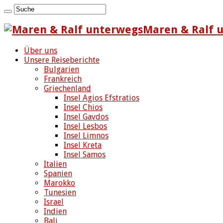
Maren & Ralf u
Über uns
Unsere Reiseberichte
Bulgarien
Frankreich
Griechenland
Insel Agios Efstratios
Insel Chios
Insel Gavdos
Insel Lesbos
Insel Limnos
Insel Kreta
Insel Samos
Italien
Spanien
Marokko
Tunesien
Israel
Indien
Bali