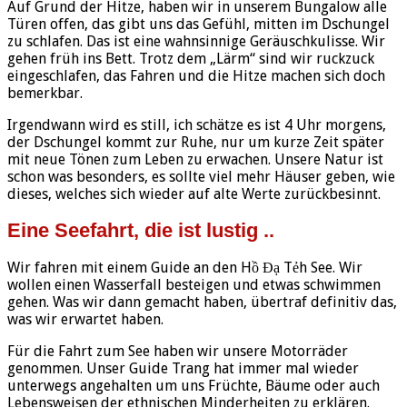
Auf Grund der Hitze, haben wir in unserem Bungalow alle
Türen offen, das gibt uns das Gefühl, mitten im Dschungel
zu schlafen. Das ist eine wahnsinnige Geräuschkulisse. Wir
gehen früh ins Bett. Trotz dem „Lärm“ sind wir ruckzuck
eingeschlafen, das Fahren und die Hitze machen sich doch
bemerkbar.
Irgendwann wird es still, ich schätze es ist 4 Uhr morgens,
der Dschungel kommt zur Ruhe, nur um kurze Zeit später
mit neue Tönen zum Leben zu erwachen. Unsere Natur ist
schon was besonders, es sollte viel mehr Häuser geben, wie
dieses, welches sich wieder auf alte Werte zurückbesinnt.
Eine Seefahrt, die ist lustig ..
Wir fahren mit einem Guide an den Hồ Đạ Tẻh See. Wir
wollen einen Wasserfall besteigen und etwas schwimmen
gehen. Was wir dann gemacht haben, übertraf definitiv das,
was wir erwartet haben.
Für die Fahrt zum See haben wir unsere Motorräder
genommen. Unser Guide Trang hat immer mal wieder
unterwegs angehalten um uns Früchte, Bäume oder auch
Lebensweisen der ethnischen Minderheiten zu erklären.