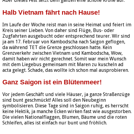
Aber dieses Fest setzt dem ganzen eine schöne Krone auf.
Halb Vietnam fährt nach Hause!
Im Laufe der Woche reist man in seine Heimat und feiert im
Kreis seiner Lieben. Von daher sind Flüge, Bus- oder
Zugfahrten ausgebucht oder entsprechend teurer. Wir sind
ja am 17. Februar von Kambodscha nach Saigon geflogen,
da während TET die Grenze geschlossen hatte. Kein
Grenzverkehr zwischen Vietnam und Kambodscha, Wow,
damit haben wir nicht gerechnet. Somit war mein Wunsch
mit dem Liegebus gemeinsam mit Maren zu kuscheln ad
acta gelegt. Schade, das wollte ich schon mal ausprobieren.
Ganz Saigon ist ein Blütenmeer!
Vor jedem Geschäft und viele Häuser, ja ganze Straßenzüge
sind bunt geschmückt! Alles soll den Neubeginn
symbolisieren. Diese Tage sind in Saigon ruhig, es herrscht
keine Hektik, ja manche Ecken wirken fast wie ausgestorben.
Die vielen Nationalflaggen, Blumen, Bäume und die roten
Schleifen, alles ist einfach nur bunt und fröhlich.