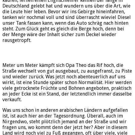
kaufen, lernen einen Englischlehrer kennen der lange in
Deutschland gelebt hat und wundern uns über die Art, wie
die Leute hier leben. Bevor wir ins Gebirge hineinfahren,
tanken wir nochmal voll und sind überrascht wieviel Diesel
unser Tank fassen kann, wenn das Auto schräg nach hinten
steht. Zum Glück geht es gleich die Berge hoch, denn bei
der Menge wäre der Inhalt sicher zum Deckel wieder
rausgetropft.
Meter um Meter kämpft sich Opa Theo das Rif hoch, die
Straße wechselt von gut ausgebaut, zu ausgefranst, zu Piste
und wieder zurück. Was jetzt noch abenteuerlich auf uns
wirkt, ist eine Stunde später schon Normalität. Hier werden
viele getrocknete Früchte und Bohnen angeboten, praktisch
an jeder Ecke ist ein Stand, der letztendlich immer dasselbe
verkauft.
Was uns schon in anderen arabischen Ländern aufgefallen
ist, ist auch hier an der Tagesordnung. Überall, auch im
Nirgendwo, steht plötzlich jemand an der Straße und wir
fragen uns, wo kommt denn der jetzt her? Aber in diesem
Land wird noch viel zu Fuß gegangen, oft über viele, viele