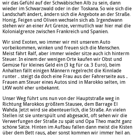
wir das Gefühl auf der Schwäbischen Alb zu sein, dann
wieder im Schwarzwald oder in der Toskana. So wie sich die
Landschaft ändert, ändern sich die Angebote an der Straße.
Honig, Feigen und Oliven wechseln sich ab. Irgendwann
stehen wir an einer Art Grenze, vermutlich war hier mal die
Kolonialgrenze zwischen Frankreich und Spanien.
Wir sind Exoten, wo immer wir mit unserem Auto
vorbeikommen, winken und freuen sich die Menschen.
Meist fährt Ralf, aber immer wieder sitze auch ich hinterm
Steuer. In einem der wenigen Orte kaufen wir Obst und
Gemüse für kleines Geld ein (3 kg für ca. 3 Euro), beim
Anhalten fällt einigen Männern regelrecht die Kinnlade
runter .. steigt da doch eine Frau aus der Fahrerseite aus ..
Frauen am Steuer eines Autos sind in Marokko selten, im
LKW wohl eher unbekannt.
Unser Weg führt uns nun von der Hauptstraße weg in
Richtung Marokkos größtem Stausee, dem Barrage El
Wahda. Jetzt wird sie abenteuerlich, die Straße. An vielen
Stellen ist sie unterspült und abgesackt, oft sehen wir die
Verwerfungen der Straße zu spät und Opa Theo macht ganz
schöne Sätze. Hinten im Aufbau fallen dann meist die Kisten
über dem Bett raus, aber sonst kommen wir immer heil an.