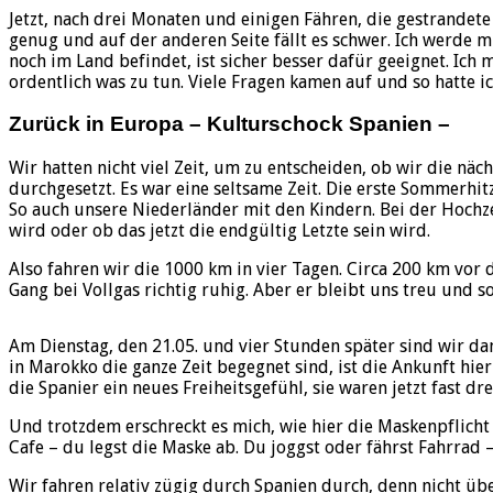
Jetzt, nach drei Monaten und einigen Fähren, die gestrandete
genug und auf der anderen Seite fällt es schwer. Ich werde
noch im Land befindet, ist sicher besser dafür geeignet. I
ordentlich was zu tun. Viele Fragen kamen auf und so hatte ic
Zurück in Europa – Kulturschock Spanien –
Wir hatten nicht viel Zeit, um zu entscheiden, ob wir die nä
durchgesetzt. Es war eine seltsame Zeit. Die erste Sommerhi
So auch unsere Niederländer mit den Kindern. Bei der Hochz
wird oder ob das jetzt die endgültig Letzte sein wird.
Also fahren wir die 1000 km in vier Tagen. Circa 200 km vor
Gang bei Vollgas richtig ruhig. Aber er bleibt uns treu und 
Am Dienstag, den 21.05. und vier Stunden später sind wir d
in Marokko die ganze Zeit begegnet sind, ist die Ankunft hier
die Spanier ein neues Freiheitsgefühl, sie waren jetzt fast
Und trotzdem erschreckt es mich, wie hier die Maskenpflicht 
Cafe – du legst die Maske ab. Du joggst oder fährst Fahrrad 
Wir fahren relativ zügig durch Spanien durch, denn nicht übe