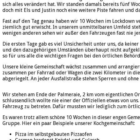
sich alles verändert hat. Wir standen damals bereits fünf Woc
doch mit Els und Justin noch eine weitere Piste fahren und d
Fast auf den Tag genau haben wir 10 Wochen im Lockdown ve
ziemlich gut erwischt. In unserem unmittelbaren Umfeld ste
wenigen anderen sehen wir außer den Fahrzeugen fast nie j
Die ersten Tage gab es viel Unsicherheit unter uns, da keine
und den dazugehörigen Umständen überhaupt nicht aufgeklärt
so für uns alle die wichtigen Fragen bei den örtlichen Behörd
Unsere kleine Gemeinschaft wächst zusammen und arrangiert
zusammen per Fahrrad oder Wagen die zwei Kilometer in die S
abgeriegelt. An jeder Ausfallstraße stehen Sperren und ohne 
Wir stehen am Ende der Palmeraie, 2 km vom eigentlichen Ort 
schlussendlich wollte nie einer der Offiziellen etwas von un
Fahrzeug zu betreten. Dafür mussten wir lediglich zum örtli
Es waren trotz allem schöne 10 Wochen in dieser engen Geme
Gruppe. Hier ein paar Beispiele unserer Kochgemeinschaft:
Pizza im selbstgebauten Pizzaofen