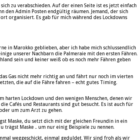
ch zu verabschieden. Auf der einen Seite ist es jetzt einfach
ann den Admin Posten endgültig räumen. Jemand, der sich
dort organisiert. Es gab für mich während des Lockdowns
erne in Marokko geblieben, aber ich habe mich schlussendlich
einige unserer Nachbarn die Palmeraie mit den ersten Fähren.
chland sein und keiner weiß ob es noch mehr Fähren geben
as Gas nicht mehr richtig an und fährt nur noch im vierten
tzten, die auf die Fähre fahren – echt gutes Timing.
 dem harten Lockdown und den wenigen Menschen, denen wir
 die Cafés und Restaurants sind gut besucht. Es ist auch für
n oder um zum Arzt zu gehen.
st Maske, du setzt dich mit der gleichen Freundin in ein
u trägst Maske .. um nur einig Beispiele zu nennen.
nmal weggeschickt, einmal geduldet. Wir sind froh als wir