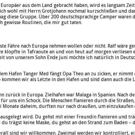
 Europäer aus dem Land gebracht haben, wird es langsam Zeit si
 mich wohl mit Herrn Grotjohann nochmal kurzschließen und d
ch mag diese Gruppe. Über 200 deutschsprachige Camper waren 
h gewisse Routinen, die mir gut taten.
chste Fähre nach Europa nehmen wollen oder nicht. Ralf wäre g
tze klopfte in Tafraoute an und von heut auf morgen verliesen 
eit von unserem Sohn Ende Juni möchte ich natürlich in Deuts
 dem Hafen Tanger Med fängt Opa Theo an zu zicken, er nimmt d
so kommen wir als Letzte in den Hafen und sind dann auch die Le
ann zurück in Europa. Zielhafen war Malaga in Spanien. Nach
 für uns ein Schock. Die Menschen flanieren durch die Straßen,
 drei Monate daheim, durften nur nach draußen, um einzukaufe
ausgelegt wird. Du gehst mit einer Freundin flanieren und träg
– du trägst keine Maske, du gehst an den Strand zum Baden – d
rall sind wir willkommen. Zweimal werden wir kontrolliert, ei