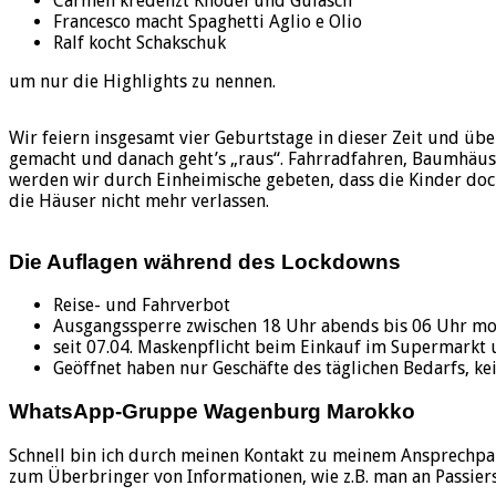
Carmen kredenzt Knödel und Gulasch
Francesco macht Spaghetti Aglio e Olio
Ralf kocht Schakschuk
um nur die Highlights zu nennen.
Wir feiern insgesamt vier Geburtstage in dieser Zeit und übe
gemacht und danach geht’s „raus“. Fahrradfahren, Baumhäuse
werden wir durch Einheimische gebeten, dass die Kinder doc
die Häuser nicht mehr verlassen.
Die Auflagen während des Lockdowns
Reise- und Fahrverbot
Ausgangssperre zwischen 18 Uhr abends bis 06 Uhr mo
seit 07.04. Maskenpflicht beim Einkauf im Supermark
Geöffnet haben nur Geschäfte des täglichen Bedarfs, ke
WhatsApp-Gruppe Wagenburg Marokko
Schnell bin ich durch meinen Kontakt zu meinem Ansprechpar
zum Überbringer von Informationen, wie z.B. man an Passier