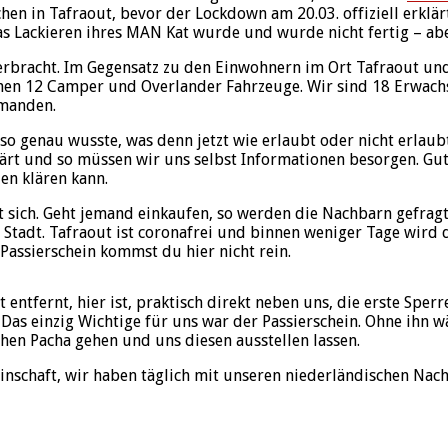
hen in Tafraout, bevor der Lockdown am 20.03. offiziell erklär
as Lackieren ihres MAN Kat wurde und wurde nicht fertig – abe
rbracht. Im Gegensatz zu den Einwohnern im Ort Tafraout und
hen 12 Camper und Overlander Fahrzeuge. Wir sind 18 Erwachs
emanden.
r so genau wusste, was denn jetzt wie erlaubt oder nicht erla
 und so müssen wir uns selbst Informationen besorgen. Gut, d
en klären kann.
 sich. Geht jemand einkaufen, so werden die Nachbarn gefrag
tadt. Tafraout ist coronafrei und binnen weniger Tage wird d
Passierschein kommst du hier nicht rein.
entfernt, hier ist, praktisch direkt neben uns, die erste Spe
s. Das einzig Wichtige für uns war der Passierschein. Ohne ihn
chen Pacha gehen und uns diesen ausstellen lassen.
inschaft, wir haben täglich mit unseren niederländischen Na