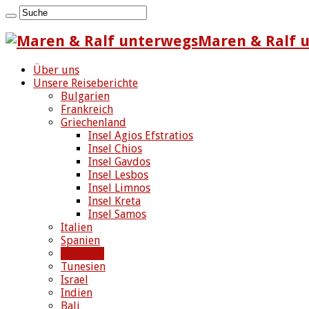
Maren & Ralf u
Über uns
Unsere Reiseberichte
Bulgarien
Frankreich
Griechenland
Insel Agios Efstratios
Insel Chios
Insel Gavdos
Insel Lesbos
Insel Limnos
Insel Kreta
Insel Samos
Italien
Spanien
Marokko
Tunesien
Israel
Indien
Bali